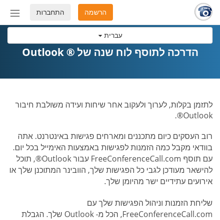
הרשמה
התחברות
החלף
מצב
עברית
ניווט
הדרכה לתוסף לוח שנה של ® Outlook
לתזמן בקלות, לערוך ולעקוב אחר שיחות ועידה משולבת חיבור
Outlook®.
רוב העסקים כיום מתכננים ומארחים פגישות באינטרנט. אתה
בוודאי מקבל כמה הזמנות לפגישות באמצעות האימייל בכל יום.
עם תוסף FreeConferenceCall.com עבור Outlook®, תוכל
להישאר מעודכן לגבי כל הפגישות שלך, הוובינר המתוכנן שלך או
אירועים עתידיים ישר מהיומן שלך.
שליחת הזמנות וניהול הפגישות שלך עם
FreeConferenceCall.com, הכל מ- Outlook שלך. הגבלת