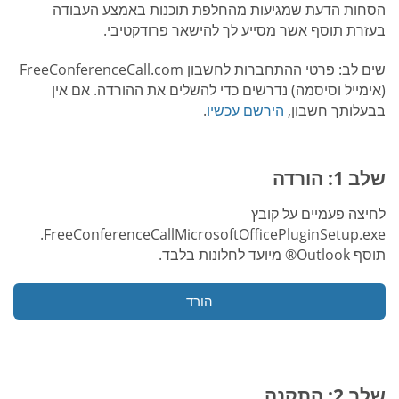
הסחות הדעת שמגיעות מהחלפת תוכנות באמצע העבודה
בעזרת תוסף אשר מסייע לך להישאר פרודקטיבי.
שים לב: פרטי ההתחברות לחשבון FreeConferenceCall.com
(אימייל וסיסמה) נדרשים כדי להשלים את ההורדה. אם אין
בבעלותך חשבון,
הירשם עכשיו
.
שלב 1: הורדה
לחיצה פעמיים על קובץ
FreeConferenceCallMicrosoftOfficePluginSetup.exe.
תוסף Outlook® מיועד לחלונות בלבד.
הורד
שלב 2: התקנה