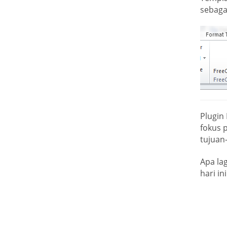
sebaga
Plugin
fokus 
tujuan
Apa la
hari ini