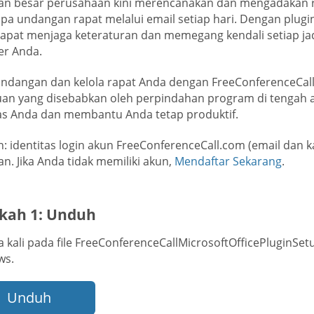
an besar perusahaan kini merencanakan dan mengadakan r
pa undangan rapat melalui email setiap hari. Dengan plug
apat menjaga keteraturan dan memegang kendali setiap jad
er Anda.
undangan dan kelola rapat Anda dengan FreeConferenceCall
an yang disebabkan oleh perpindahan program di tengah a
tas Anda dan membantu Anda tetap produktif.
n: identitas login akun FreeConferenceCall.com (email dan 
n. Jika Anda tidak memiliki akun,
Mendaftar Sekarang
.
kah 1: Unduh
a kali pada file FreeConferenceCallMicrosoftOfficePluginSe
ws.
Unduh