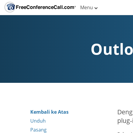
Menu
Outlo
Deng
Kembali ke Atas
plug-
Unduh
Pasang