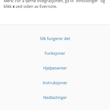
Merk: For å fjerne integrasjonen, gå til "Innstillinger" og
klikk
x
ved siden av Evernote.
Slik fungerer det
Funksjoner
Hjelpesenter
Instruksjoner
Nedlastinger