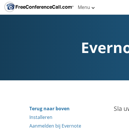
Menu
Everno
Sla u
Terug naar boven
Installeren
Aanmelden bij Evernote