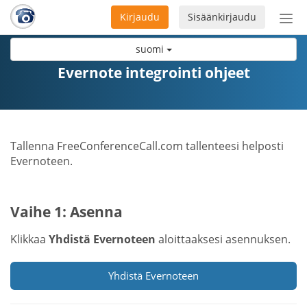
Kirjaudu
Sisäänkirjaudu
Ava
navi
suomi
Evernote integrointi ohjeet
Tallenna FreeConferenceCall.com tallenteesi helposti
Evernoteen.
Vaihe 1: Asenna
Klikkaa
Yhdistä Evernoteen
aloittaaksesi asennuksen.
Yhdistä Evernoteen