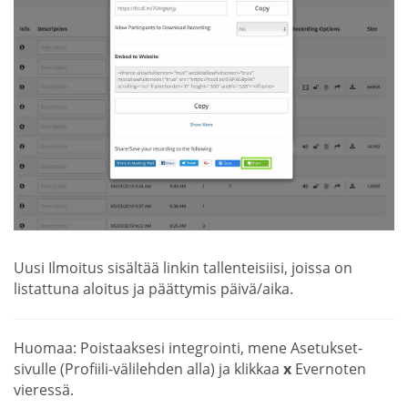
Uusi Ilmoitus sisältää linkin tallenteisiisi, joissa on
listattuna aloitus ja päättymis päivä/aika.
Huomaa: Poistaaksesi integrointi, mene Asetukset-
sivulle (Profiili-välilehden alla) ja klikkaa
x
Evernoten
vieressä.