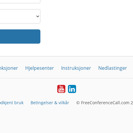
nksjoner
Hjelpesenter
Instruksjoner
Nedlastinger
YouTube
Linkedin
dkjent bruk
Betingelser & vilkår
© FreeConferenceCall.com 2