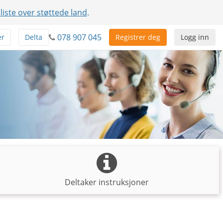
 liste over støttede land
.
078 907 045
er
Delta
Registrer deg
Logg inn
Deltaker instruksjoner