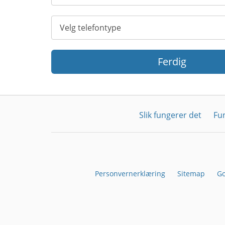
Ferdig
Slik fungerer det
Fu
Personvernerklæring
Sitemap
Go