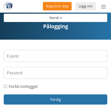
Registrer deg
Logg inn
Bytt
nav
Norsk
Pålogging
Forbli innlogget
Ferdig