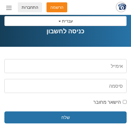
הרשמה
התחברות
החלף
מצב
עברית
ניווט
כניסה לחשבון
הישאר מחובר
שלח