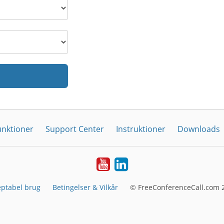
unktioner
Support Center
Instruktioner
Downloads
YouTube
LinkedIn
eptabel brug
Betingelser & Vilkår
© FreeConferenceCall.com 2