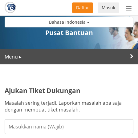
Daftar
Masuk
Sete
navi
Bahasa Indonesia
Pusat Bantuan
Menu
▸
Ajukan Tiket Dukungan
Masalah sering terjadi. Laporkan masalah apa saja
dengan membuat tiket masalah.