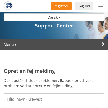
Registrer
Log ind
Slå
nav
Dansk
til/f
Support Center
Menu
▸
Opret en fejlmelding
Der opstår til tider problemer. Rapporter ethvert
problem ved at oprette en fejlmelding.