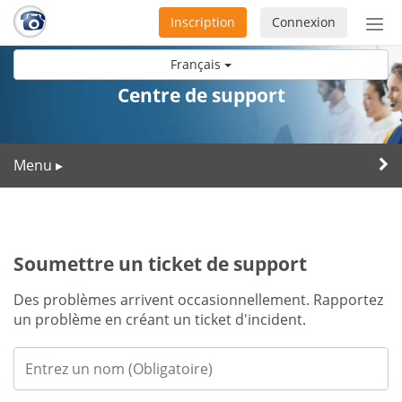
Inscription
Connexion
Acti
ou
Français
désa
la
Centre de support
nav
Menu
▸
Soumettre un ticket de support
Des problèmes arrivent occasionnellement. Rapportez
un problème en créant un ticket d'incident.