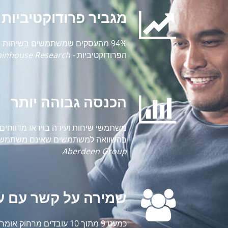
מגביר פרודוקטיביות
94% מהעסקים שמשתמשים בשיחות ו
הפרודוקטיביות
- Wainhouse Research
הכנסה גבוהה יותר
בהשוואה למשתמשים שאינם משתמשים בשיחות ועידה
Aberdeen Group
שמירה על קשר עם ע
כמעט 9 מתוך 10 עובדים מ