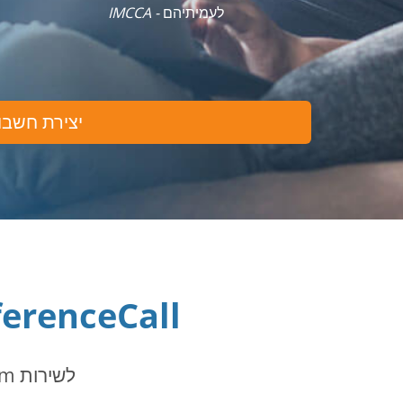
לעמיתיהם
- IMCCA
יצירת חשבון
FreeConferenceCall לעומ
לשירות FreeConferenceCall.com יש את כל מה שצריך ועוד, ללא עלות