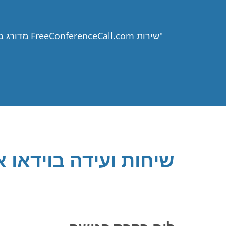
"שירות FreeConferenceCall.com מדורג במקום הראשון הן ליישום החלק ביותר והן לתוכנת שיחות הועידה אונליין עם החזר ההשקעה הטוב ביותר."
שיחות ועידה בוידאו או