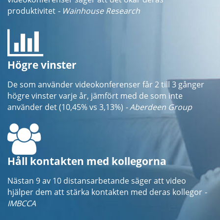
produktivitet
- Wainhouse Research
Högre vinster
De som använder videokonferenser får 2 till 3 gånger
högre vinster varje år, jämfört med de som inte
använder det (10,45% vs 3,13%)
- Aberdeen Group
Håll kontakten med kollegorna
Nästan 9 av 10 distansarbetande säger att video
hjälper dem att stärka kontakten med deras kollegor
-
IMBCCA