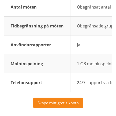
Antal möten
Obegränsat antal 
Tidbegränsning på möten
Obegränsade grup
Användarrapporter
Ja
Molninspelning
1 GB molninspelnin
Telefonsupport
24/7 support via te
Skapa mitt gratis konto