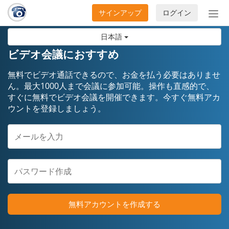
サインアップ
ログイン
ナ
ビ
日本語
ゲ
ー
ビデオ会議におすすめ
シ
ョ
無料でビデオ通話できるので、お金を払う必要はありませ
ン
ん。最大1000人まで会議に参加可能。操作も直感的で、
すぐに無料でビデオ会議を開催できます。今すぐ無料アカ
の
ウントを登録しましょう。
開
閉
無料アカウントを作成する