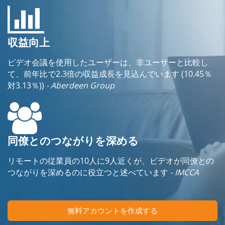
収益向上
ビデオ会議を使用したユーザーは、非ユーザーと比較し
て、前年比で2.3倍の収益成長を見込んでいます (10.45％
対3.13％))
- Aberdeen Group
同僚とのつながりを深める
リモートの従業員の10人に9人近くが、ビデオが同僚との
つながりを深めるのに役立つと述べています
- IMCCA
無料アカウントを作成する