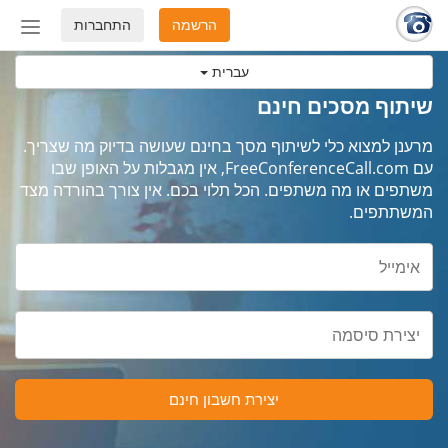
הרשמה
התחברות
החלף
מצב
עברית
ניווט
שיתוף מסכים חינם
מרענן למצוא כלי לשיתוף מסך בחינם שעושה בדיוק מה שצריך.
עם FreeConferenceCall.com, אין מגבלות על האופן שבו
משתפים או מה משתפים. הכל תלוי בכם. אין צורך בהורדה מצד
המשתתפים.
יצירת חשבון חינם