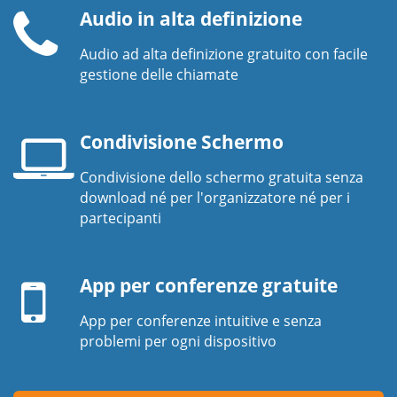
Audio in alta definizione
Audio ad alta definizione gratuito con facile
Ricevitore
gestione delle chiamate
telefonico
Condivisione Schermo
Condivisione dello schermo gratuita senza
Schermo
download né per l'organizzatore né per i
del
partecipanti
computer
Dispositivo
portatile
mobile
App per conferenze gratuite
App per conferenze intuitive e senza
problemi per ogni dispositivo