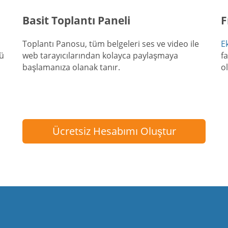
Basit Toplantı Paneli
F
Toplantı Panosu, tüm belgeleri ses ve video ile
E
cü
web tarayıcılarından kolayca paylaşmaya
f
başlamanıza olanak tanır.
o
Ücretsiz Hesabımı Oluştur