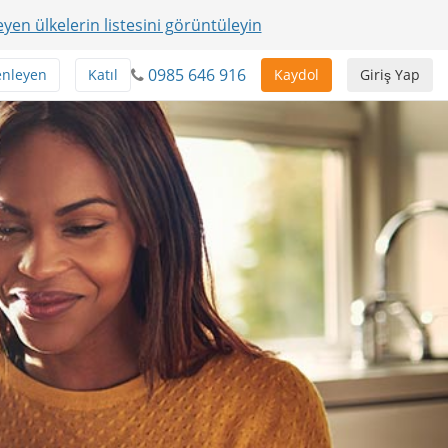
yen ülkelerin listesini görüntüleyin
0985 646 916
enleyen
Katıl
Kaydol
Giriş Yap