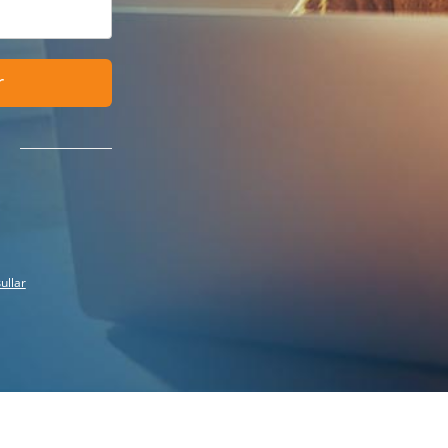
r
ullar