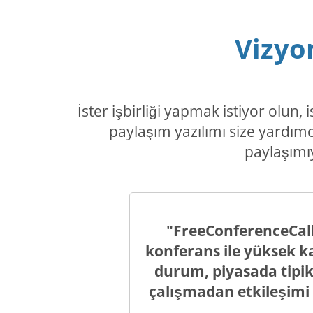
Vizyo
İster işbirliği yapmak istiyor olu
paylaşım yazılımı size yardımc
paylaşımı
"FreeConferenceCall
konferans ile yüksek kal
durum, piyasada tipik 
çalışmadan etkileşimi g