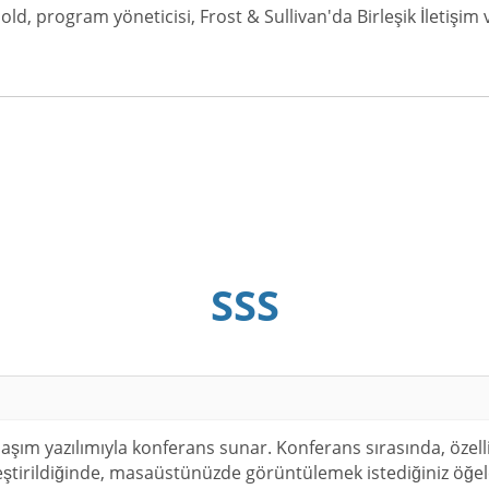
old, program yöneticisi, Frost & Sullivan'da Birleşik İletişim ve
SSS
şım yazılımıyla konferans sunar. Konferans sırasında, özelliğ
eştirildiğinde, masaüstünüzde görüntülemek istediğiniz öğele