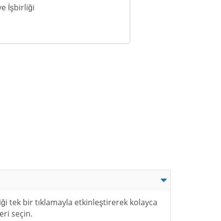
 İşbirliği
i tek bir tıklamayla etkinleştirerek kolayca
ri seçin.