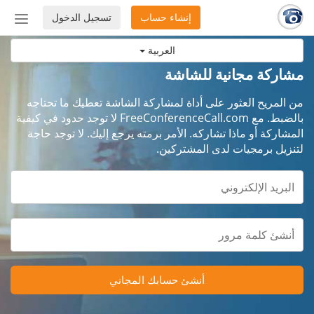
إنشاء حساب
تسجيل الدخول
إظهار
أو
العربية
إخفاء
شريط
مشاركة مجانية للشاشة
التنق
من المريح العثور على أداة لمشاركة الشاشة تعطيك ما تحتاجه
بالضبط. مع FreeConferenceCall.com لا توجد حدود في كيفية
المشاركة أو ماذا تشاركه. الأمر برمته يرجع إليك. لا توجد حاجة
لتنزيل برمجيات لدى المشتركين.
أنشئ حسابك المجاني