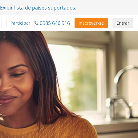
Exibir lista de países suportados
.
0985 646 916
Participar
Inscrever-se
Entrar