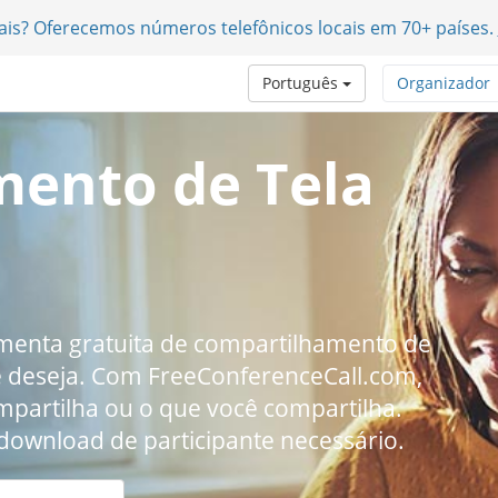
nais? Oferecemos números telefônicos locais em 70+ países.
Português
Organizador
ento de Tela
amenta gratuita de compartilhamento de
ê deseja. Com FreeConferenceCall.com,
mpartilha ou o que você compartilha.
ownload de participante necessário.