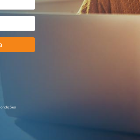
a
ondições