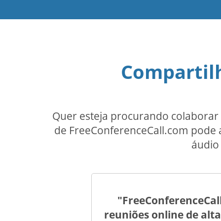
Compartilh
Quer esteja procurando colaborar 
de FreeConferenceCall.com pode aj
áudio 
"FreeConferenceCal
reuniões online de al