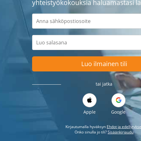
yhteistyökokouksia haluamastasi lai
Luo ilmainen tili
tai jatka
Apple
Google
Kirjautumalla hyväksyn
Ehdot ja edellytykse
Onko sinulla jo tili?
Sisäänkirjaudu