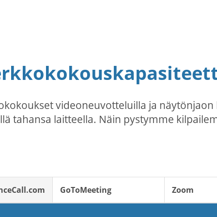
erkkokokouskapasiteetti
kokoukset videoneuvotteluilla ja näytönjaon 
llä tahansa laitteella. Näin pystymme kilpaile
nceCall.com
GoToMeeting
Zoom