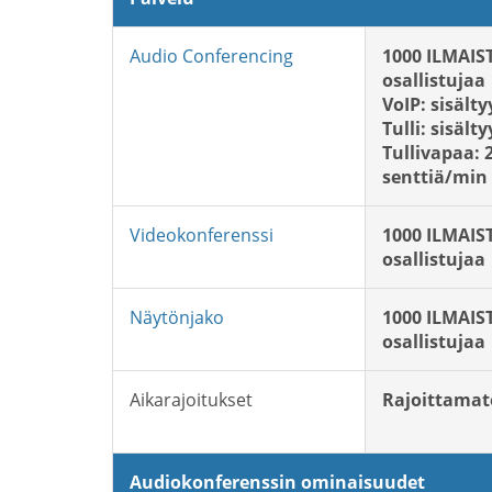
Audio Conferencing
1000 ILMAIS
osallistujaa
VoIP: sisälty
Tulli: sisälty
Tullivapaa: 
senttiä/min
Videokonferenssi
1000 ILMAIS
osallistujaa
Näytönjako
1000 ILMAIS
osallistujaa
Aikarajoitukset
Rajoittama
Audiokonferenssin ominaisuudet