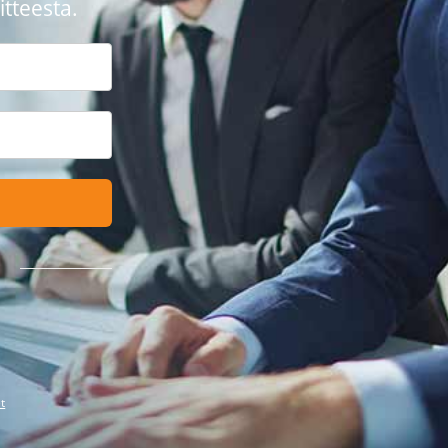
tteesta.
t