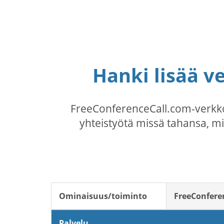
Hanki lisää v
FreeConferenceCall.com-verkko
yhteistyötä missä tahansa, mi
Ominaisuus/toiminto
FreeConfere
Palvelu