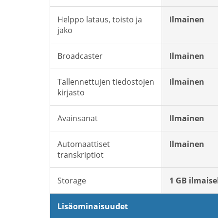
Helppo lataus, toisto ja
Ilmainen
jako
Broadcaster
Ilmainen
Tallennettujen tiedostojen
Ilmainen
kirjasto
Avainsanat
Ilmainen
Automaattiset
Ilmainen
transkriptiot
Storage
1 GB ilmaise
Lisäominaisuudet