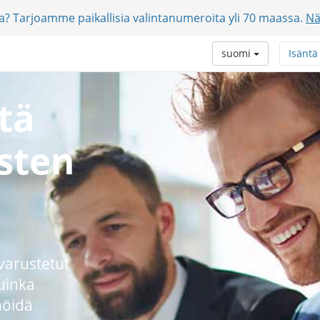
jia? Tarjoamme paikallisia valintanumeroita yli 70 maassa.
Nä
suomi
Isäntä
tä
sten
 varustetut
uinka
nöidä