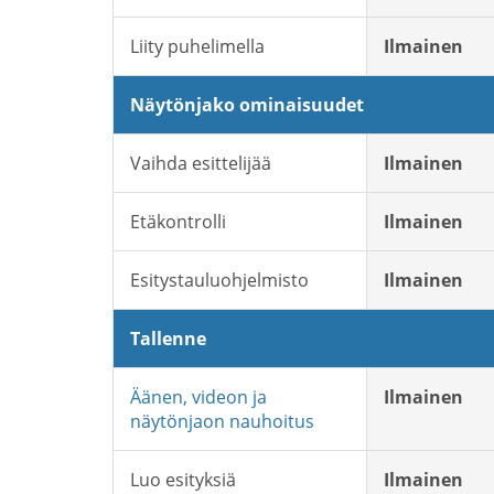
Liity puhelimella
Ilmainen
Näytönjako ominaisuudet
Vaihda esittelijää
Ilmainen
Etäkontrolli
Ilmainen
Esitystauluohjelmisto
Ilmainen
Tallenne
Äänen, videon ja
Ilmainen
näytönjaon nauhoitus
Luo esityksiä
Ilmainen