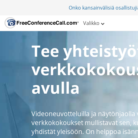
Onko kansainvälisiä osallistu
Valikko
Tee yhteistyö
verkkokokou
avulla
Videoneuvotteluilla ja näytönjaolla
verkkokokoukset mullistavat sen, k
yhdistät yleisöön. On helppoa isän