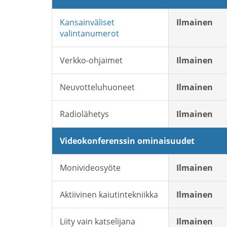
Kansainväliset
Ilmainen
valintanumerot
Verkko-ohjaimet
Ilmainen
Neuvotteluhuoneet
Ilmainen
Radiolähetys
Ilmainen
Videokonferenssin ominaisuudet
Monivideosyöte
Ilmainen
Aktiivinen kaiutintekniikka
Ilmainen
Liity vain katselijana
Ilmainen