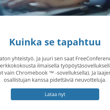
Kuinka se tapahtuu
on yhteistyö. Ja juuri sen saat FreeConferenc
verkkokokousta ilmaisella työpöytäsovelluksel
t vain Chromebook ™ -sovelluksella). Ja laajen
osallistujan kanssa pidettäviä neuvotteluja.
Lataa nyt