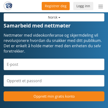
Registrer deg
Logg inn
Bytt
nav
Norsk
Samarbeid med nettmøter
Nettmøter med videokonferanse og skjermdeling vil
revolusjonere hvordan du snakker med ditt publikum.
Det er enkelt å holde møter med den enheten du selv
foretrekker.
Opprett min gratis konto