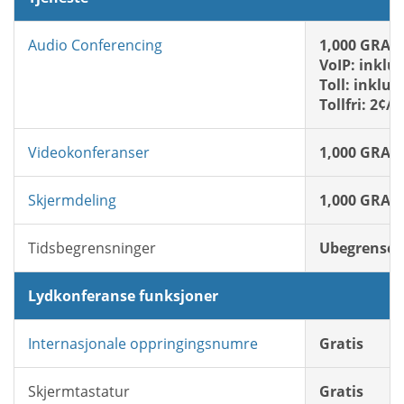
Audio Conferencing
1,000 GRATI
VoIP: inklu
Toll: inklud
Tollfri: 2¢/
Videokonferanser
1,000 GRATI
Skjermdeling
1,000 GRATI
Tidsbegrensninger
Ubegrenset
Lydkonferanse funksjoner
Internasjonale oppringingsnumre
Gratis
Skjermtastatur
Gratis