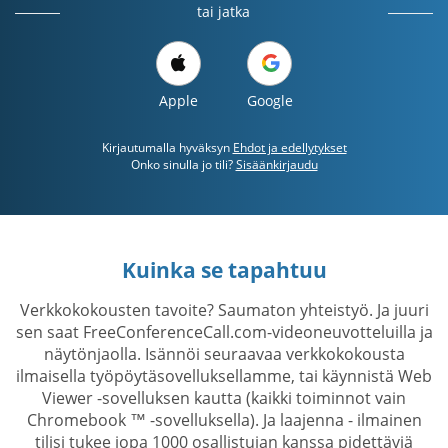
tai jatka
Apple
Google
Kirjautumalla hyväksyn
Ehdot ja edellytykset
Onko sinulla jo tili?
Sisäänkirjaudu
Kuinka se tapahtuu
Verkkokokousten tavoite? Saumaton yhteistyö. Ja juuri
sen saat FreeConferenceCall.com-videoneuvotteluilla ja
näytönjaolla. Isännöi seuraavaa verkkokokousta
ilmaisella työpöytäsovelluksellamme, tai käynnistä Web
Viewer -sovelluksen kautta (kaikki toiminnot vain
Chromebook ™ -sovelluksella). Ja laajenna - ilmainen
tilisi tukee jopa 1000 osallistujan kanssa pidettäviä