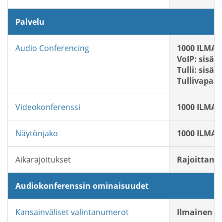
Palvelu
Audio Conferencing
1000 ILMAIS
VoIP: sisält
Tulli: sisält
Tullivapaa:
Videokonferenssi
1000 ILMAIS
Näytönjako
1000 ILMAIS
Aikarajoitukset
Rajoittam
Audiokonferenssin ominaisuudet
Kansainväliset valintanumerot
Ilmainen