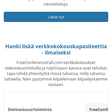
neuvotteluja.
Lataa nyt
Hanki lisää verkkokokouskapasiteettia
- ilmaiseksi
FreeConferenceCall.com-verkkokokoukset
videoneuvotteluilla ja näytönjaon kanssa ovat tehokas
tapa tehdä yhteistyötä missä tahansa, millä tahansa
laitteella. Näin pystymme kilpailemaan kilpailijoitamme
vastaan.
Ominaisuus/toiminto
FreeConfer