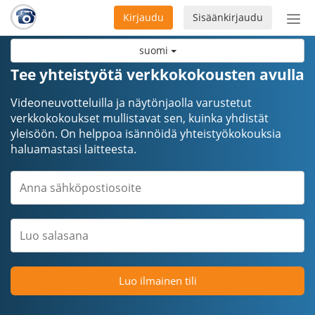
Kirjaudu
Sisäänkirjaudu
Ava
navi
suomi
Tee yhteistyötä verkkokokousten avulla
Videoneuvotteluilla ja näytönjaolla varustetut
verkkokokoukset mullistavat sen, kuinka yhdistät
yleisöön. On helppoa isännöidä yhteistyökokouksia
haluamastasi laitteesta.
Luo ilmainen tili