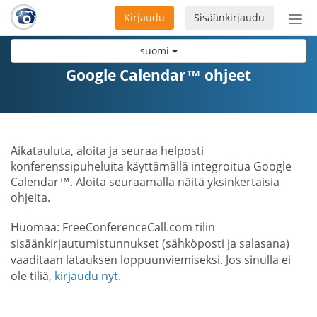
Kirjaudu
Sisäänkirjaudu
Ava
navi
suomi
Google Calendar™ ohjeet
Aikatauluta, aloita ja seuraa helposti
konferenssipuheluita käyttämällä integroitua Google
Calendar™. Aloita seuraamalla näitä yksinkertaisia
ohjeita.
Huomaa: FreeConferenceCall.com tilin
sisäänkirjautumistunnukset (sähköposti ja salasana)
vaaditaan latauksen loppuunviemiseksi. Jos sinulla ei
ole tiliä,
kirjaudu nyt
.