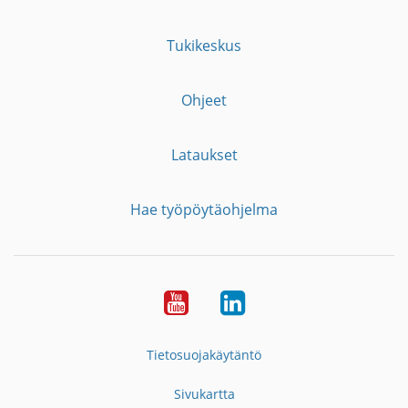
Tukikeskus
Ohjeet
Lataukset
Hae työpöytäohjelma
YouTube
LinkedIn
Tietosuojakäytäntö
Sivukartta