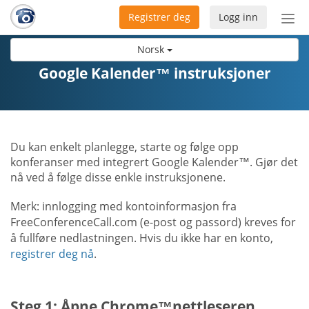
Registrer deg
Logg inn
Bytt
nav
Norsk
Google Kalender™ instruksjoner
Du kan enkelt planlegge, starte og følge opp
konferanser med integrert Google Kalender™. Gjør det
nå ved å følge disse enkle instruksjonene.
Merk: innlogging med kontoinformasjon fra
FreeConferenceCall.com (e-post og passord) kreves for
å fullføre nedlastningen. Hvis du ikke har en konto,
registrer deg nå
.
Steg 1: Åpne Chrome™nettleseren