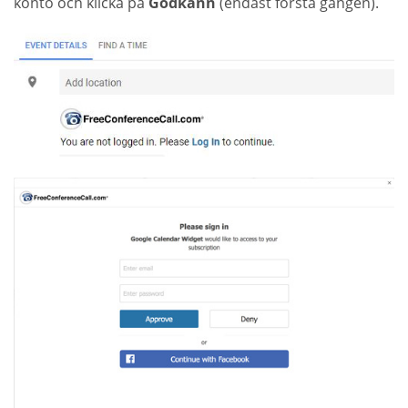
konto och klicka på
Godkänn
(endast första gången).