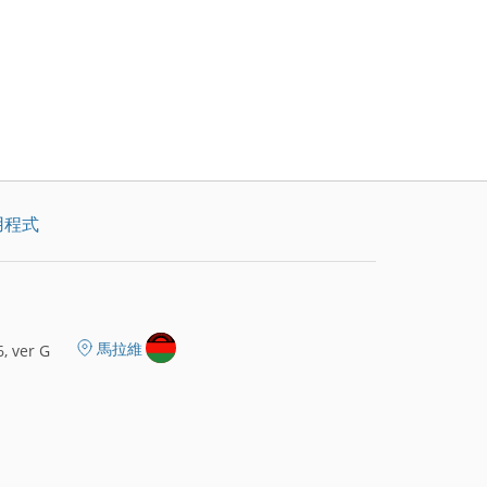
用程式
馬拉維
, ver G