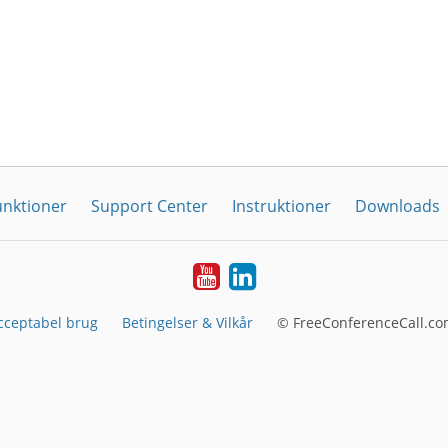
unktioner
Support Center
Instruktioner
Downloads
YouTube
LinkedIn
cceptabel brug
Betingelser & Vilkår
© FreeConferenceCall.co