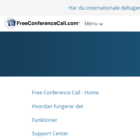
Har du internationale deltager
Menu
Free Conference Call - Home
Hvordan fungerer det
Funktioner
Support Center