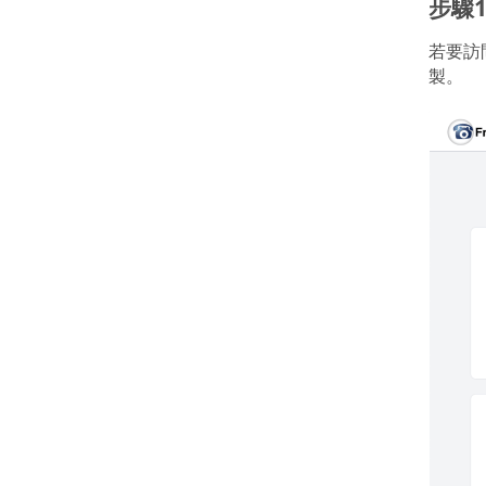
步驟
若要訪
製。