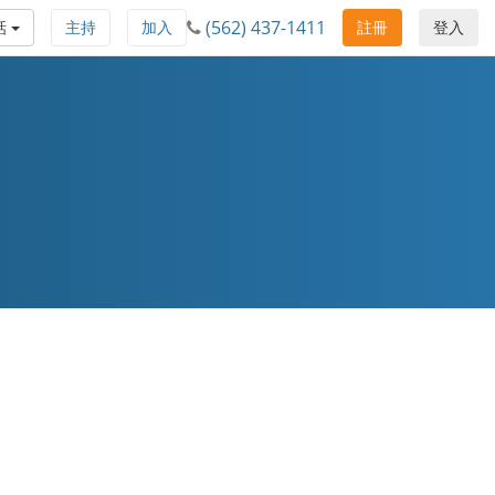
(562) 437-1411
話
主持
加入
註冊
登入
。