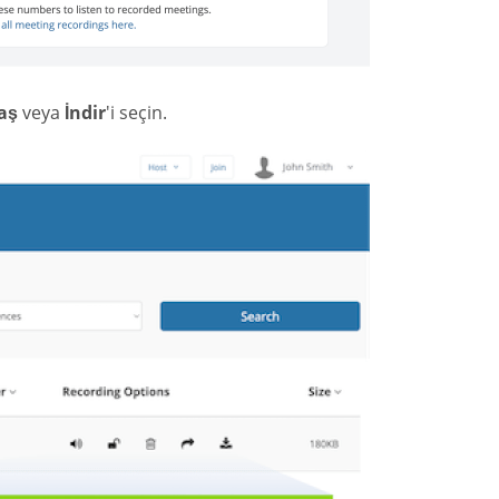
aş
veya
İndir
'i seçin.