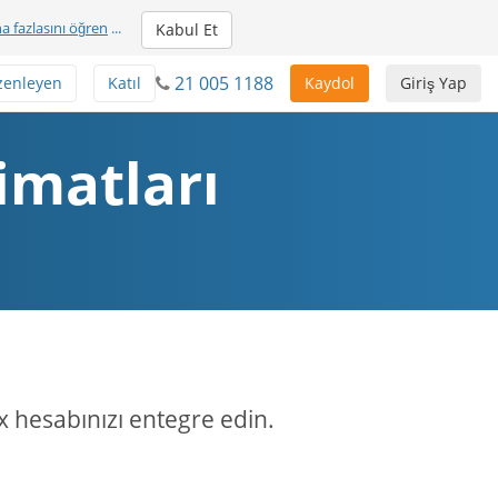
a fazlasını öğren
...
Kabul Et
21 005 1188
zenleyen
Katıl
Kaydol
Giriş Yap
imatları
x hesabınızı entegre edin.