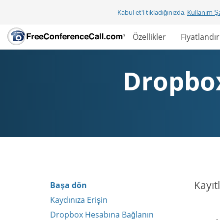
Kabul et'i tıkladığınızda,
Kullanım Şa
Özellikler
Fiyatlandı
Dropbox
Kayıt
Başa dön
Kaydınıza Erişin
Dropbox Hesabına Bağlanın