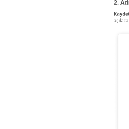
2. A
Kayde
açılacak