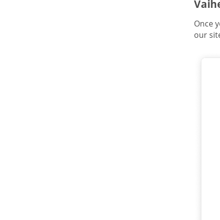
Vaihe
Once y
our sit