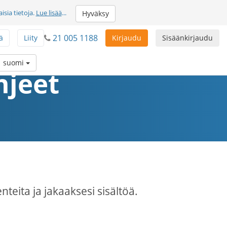
sia tietoja.
Lue lisää
...
Hyväksy
21 005 1188
ä
Liity
Kirjaudu
Sisäänkirjaudu
suomi
hjeet
nteita ja jakaaksesi sisältöä.