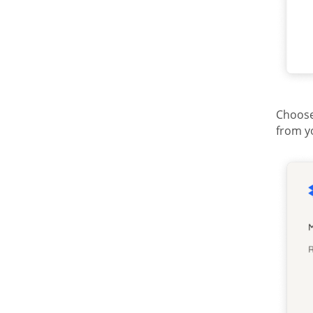
Choose
from y