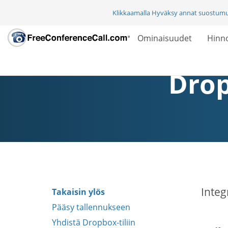
Klikkaamalla Hyväksy annat suostum
Ominaisuudet
Hinno
Drop
Integ
Takaisin ylös
Pääsy tallennukseen
Yhdistä Dropbox-tiliin