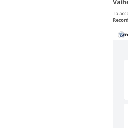
Vaih
To acce
Record