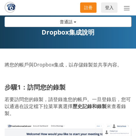
註冊
登入
切
換
普通話
導
航
Dropbox集成說明
將您的帳戶與Dropbox集成，以存儲錄製並共享內容。
步驟1：訪問您的錄製
若要訪問您的錄製，請登錄進您的帳戶。一旦登錄后，您可
以通過在設定檔下拉菜單裏選擇
歷史記錄和錄製
來查看錄
製。