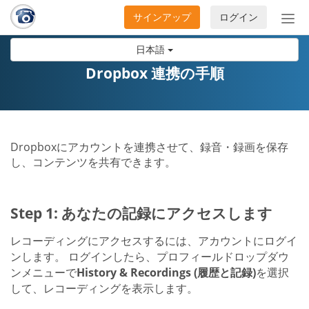
サインアップ
ログイン
ナ
ビ
日本語
ゲ
ー
Dropbox 連携の手順
シ
ョ
ン
の
Dropboxにアカウントを連携させて、録音・録画を保存
開
し、コンテンツを共有できます。
閉
Step 1: あなたの記録にアクセスします
レコーディングにアクセスするには、アカウントにログイ
ンします。 ログインしたら、プロフィールドロップダウ
ンメニューで
History & Recordings (履歴と記録)
を選択
して、レコーディングを表示します。