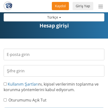
Kaydol
Giriş Yap
Nav
aç/
Türkçe
Hesap girişi
Kullanım Şartları
nı, kişisel verilerimin toplanma ve
korunma yöntemlerini kabul ediyorum.
Oturumumu Açık Tut