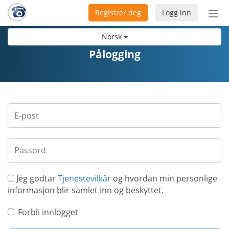
Registrer deg
Logg inn
Bytt
nav
Norsk
Pålogging
Jeg godtar
Tjenestevilkår
og hvordan min personlige
informasjon blir samlet inn og beskyttet.
Forbli innlogget