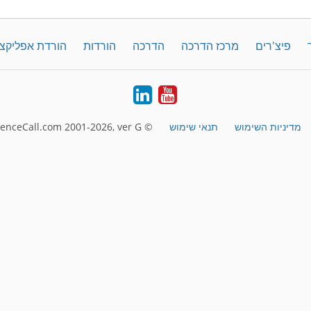
פיצ'רים
מרכז הדרכה
הדרכה
הורדות
הורדת אפליקצ
LinkedIn
YouTube
מדיניות השימוש
תנאי שימוש
© FreeConferenceCall.com 2001-2026, ver G