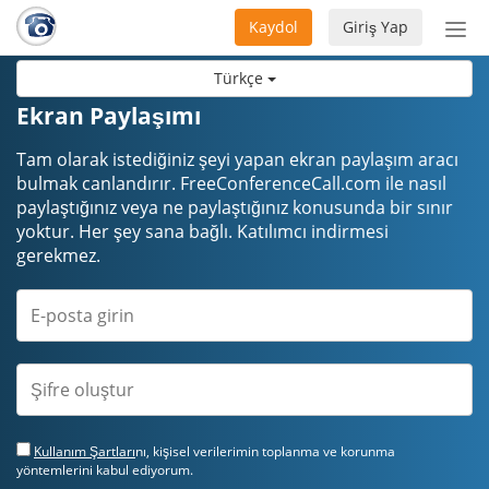
Kaydol
Giriş Yap
Nav
aç/
Türkçe
Ekran Paylaşımı
Tam olarak istediğiniz şeyi yapan ekran paylaşım aracı
bulmak canlandırır. FreeConferenceCall.com ile nasıl
paylaştığınız veya ne paylaştığınız konusunda bir sınır
yoktur. Her şey sana bağlı. Katılımcı indirmesi
gerekmez.
Kullanım Şartları
nı, kişisel verilerimin toplanma ve korunma
yöntemlerini kabul ediyorum.