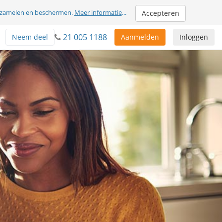
erzamelen en beschermen.
Meer informatie
...
Accepteren
21 005 1188
Neem deel
Aanmelden
Inloggen