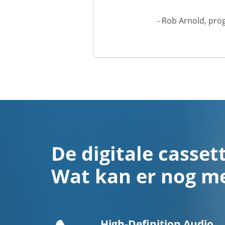
- Rob Arnold, pro
De digitale cassett
Wat kan er nog m
Telefoonhoorn
High-Definition Audio