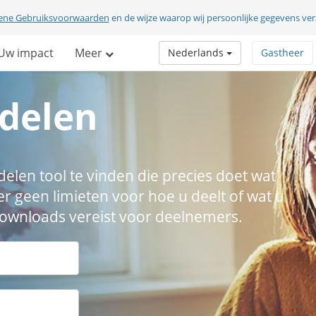
ene Gebruiksvoorwaarden
en de wijze waarop wij persoonlijke gegevens v
Uw impact
Meer
Nederlands
Gastheer
delen
len tool te vinden die precies doet wat
er geen limieten voor hoe u deelt of wat u
 downloads vereist voor deelnemers.