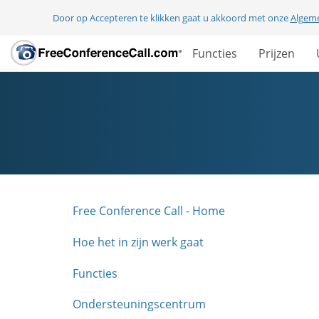
Door op Accepteren te klikken gaat u akkoord met onze
Algem
Functies
Prijzen
Free Conference Call - Home
Hoe het in zijn werk gaat
Functies
Ondersteuningscentrum