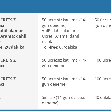
ÜCRETSİZ
50 ücretsiz katılımcı (14-
50 ücrets
mcı
gün deneme)
gün den
ahil olanlar
VoIP: dahil olanlar
i Arama: dahil
Ücretli Arama: dahil
r
olanlar
ee: 2¢/dakika
Toll-free: 8¢/dakika
ÜCRETSİZ
50 ücretsiz katılımcı (14-
100 ücret
mcı
gün deneme)
ÜCRETSİZ
50 ücretsiz katılımcı (14-
100 ücret
mcı
gün deneme)
z
Sınırsız (14-gün ücretsiz
40 dakik
deneme)