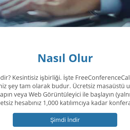
Nasıl Olur
dir? Kesintisiz işbirliği. İşte FreeConference
niz şey tam olarak budur. Ücretsiz masaüstü 
 yapın veya Web Görüntüleyici ile başlayın (yal
retsiz hesabınız 1,000 katılımcıya kadar konf
Şimdi İndir