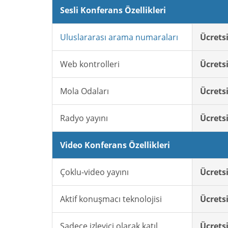
Sesli Konferans Özellikleri
Uluslararası arama numaraları
Ücrets
Web kontrolleri
Ücrets
Mola Odaları
Ücrets
Radyo yayını
Ücrets
Video Konferans Özellikleri
Çoklu-video yayını
Ücrets
Aktif konuşmacı teknolojisi
Ücrets
Sadece izleyici olarak katıl
Ücrets