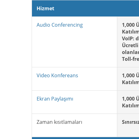
Hizmet
Audio Conferencing
1,000 
Katılı
VoIP: d
Ücretl
olanla
Toll-fr
Video Konfereans
1,000 
Katılı
Ekran Paylaşımı
1,000 
Katılı
Zaman kısıtlamaları
Sınırsı