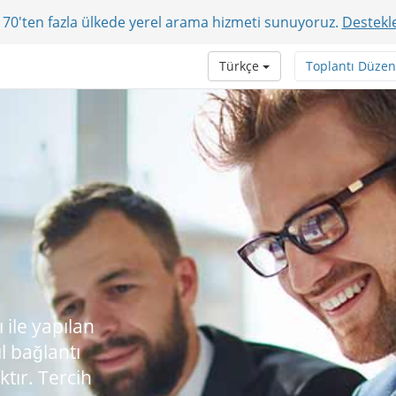
r? 70'ten fazla ülkede yerel arama hizmeti sunuyoruz.
Destekle
Türkçe
Toplantı Düzen
ile yapılan
ıl bağlantı
ktır. Tercih