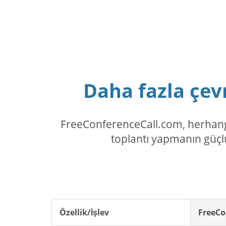
Daha fazla çevr
FreeConferenceCall.com, herhangi
toplantı yapmanın güçlü
Özellik/İşlev
FreeCo