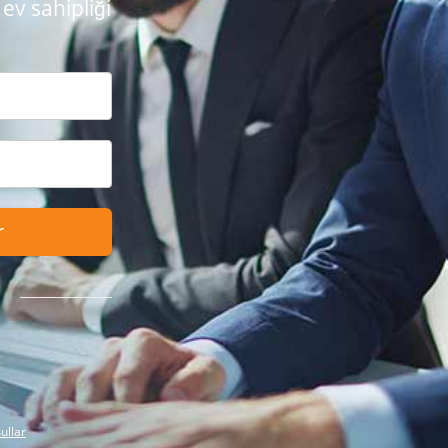
 ev sahipliği
r
ullar