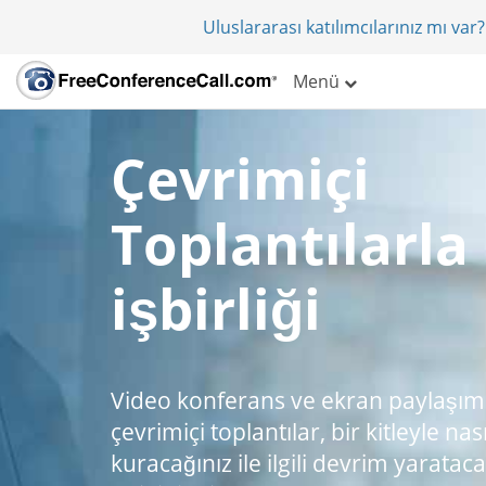
Uluslararası katılımcılarınız mı va
Menü
Çevrimiçi
Toplantılarla
işbirliği
Video konferans ve ekran paylaşımı 
çevrimiçi toplantılar, bir kitleyle nas
kuracağınız ile ilgili devrim yarataca