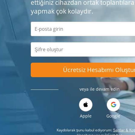
ettiğiniz cihazdan ortak toplantılara
yapmak çok kolaydır.
Ücretsiz Hesabımı Oluştu
veya ile devam edin
Apple
Google
Kaydolarak şunu kabul ediyorum:
Şartlar & Koş