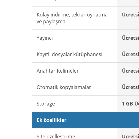
Kolay indirme, tekrar oynatma
Ücrets
ve paylaşma
Yayıncı
Ücrets
Kayıtlı dosyalar kütüphanesi
Ücrets
Anahtar Kelimeler
Ücrets
Otomatik kopyalamalar
Ücrets
Storage
1 GB Ü
Ek özellikler
Site özelleştirme
Ücrets