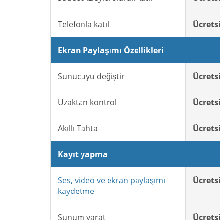
Telefonla katıl
Ücrets
Ekran Paylaşımı Özellikleri
Sunucuyu değiştir
Ücrets
Uzaktan kontrol
Ücrets
Akıllı Tahta
Ücrets
Kayıt yapma
Ses, video ve ekran paylaşımı
Ücrets
kaydetme
Sunum yarat
Ücrets