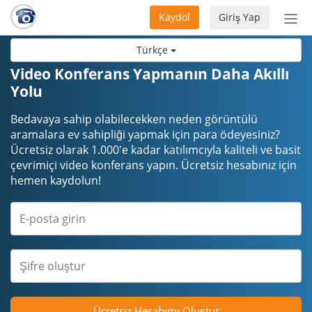
Kaydol
Giriş Yap
Nav
aç/
Türkçe
Video Konferans Yapmanın Daha Akıllı
Yolu
Bedavaya sahip olabilecekken neden görüntülü
aramalara ev sahipliği yapmak için para ödeyesiniz?
Ücretsiz olarak 1.000'e kadar katılımcıyla kaliteli ve basit
çevrimiçi video konferans yapın. Ücretsiz hesabınız için
hemen kaydolun!
Ücretsiz Hesabımı Oluştur