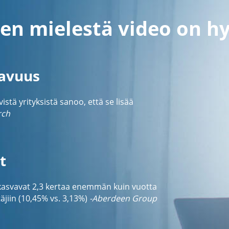
en mielestä video on h
tavuus
tä yrityksistä sanoo, että se lisää
rch
t
 kasvavat 2,3 kertaa enemmän kuin vuotta
jiin (10,45% vs. 3,13%)
-Aberdeen Group