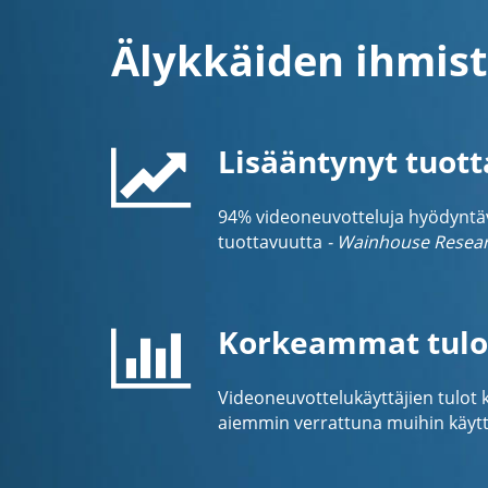
Älykkäiden ihmist
Lisääntynyt tuot
94% videoneuvotteluja hyödyntävis
tuottavuutta
- Wainhouse Resea
Korkeammat tulo
Videoneuvottelukäyttäjien tulot
aiemmin verrattuna muihin käyttä