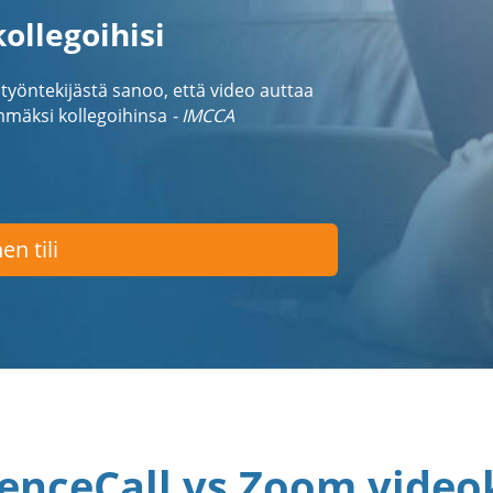
ollegoihisi
öntekijästä sanoo, että video auttaa
mmäksi kollegoihinsa
- IMCCA
en tili
enceCall vs Zoom video