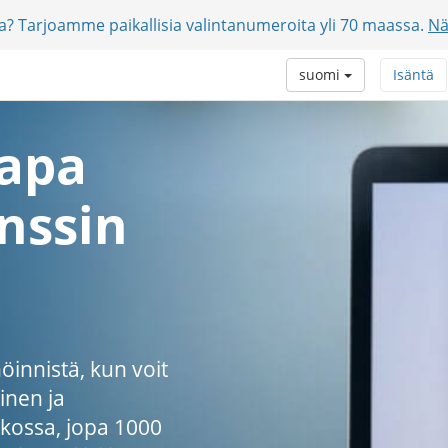
jia? Tarjoamme paikallisia valintanumeroita yli 70 maassa.
Nä
suomi
Isäntä
tapa
nssin
innistä, kun voit
inen ja
kossa, jopa 1000