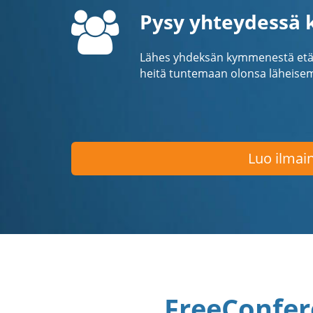
Pysy yhteydessä k
Lähes yhdeksän kymmenestä etäty
heitä tuntemaan olonsa läheise
Luo ilmain
FreeConfer