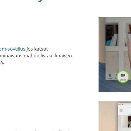
om-sovellus
Jos katsot
ominaisuus mahdollistaa ilmaisen
a.