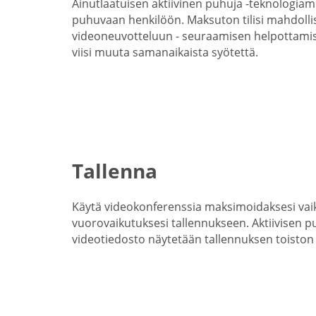
Ainutlaatuisen aktiivinen puhuja -teknologia
puhuvaan henkilöön. Maksuton tilisi mahdollis
videoneuvotteluun - seuraamisen helpottamis
viisi muuta samanaikaista syötettä.
Tallenna
Käytä videokonferenssia maksimoidaksesi vai
vuorovaikutuksesi tallennukseen. Aktiivisen p
videotiedosto näytetään tallennuksen toiston