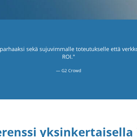
parhaaksi sekä sujuvimmalle toteutukselle että verkko
ROI."
G2 Crowd
renssi yksinkertaisella 