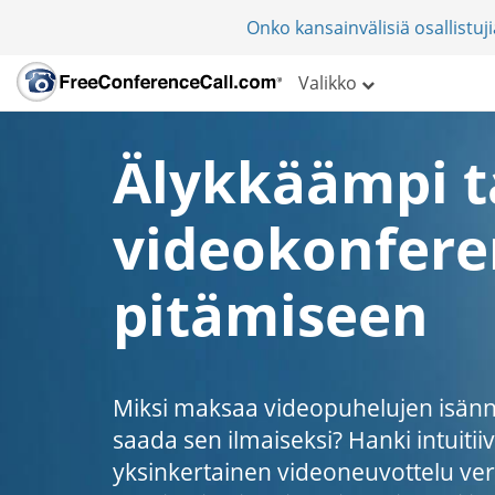
Onko kansainvälisiä osallistu
Valikko
Älykkäämpi 
videokonfere
pitämiseen
Miksi maksaa videopuhelujen isännö
saada sen ilmaiseksi? Hanki intuitiiv
yksinkertainen videoneuvottelu ver