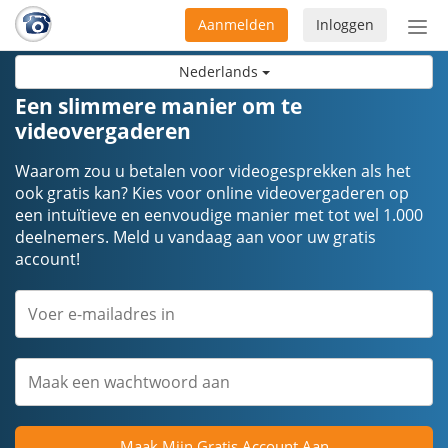
Aanmelden
Inloggen
Acti
navi
Nederlands
Een slimmere manier om te
videovergaderen
Waarom zou u betalen voor videogesprekken als het
ook gratis kan? Kies voor online videovergaderen op
een intuïtieve en eenvoudige manier met tot wel 1.000
deelnemers. Meld u vandaag aan voor uw gratis
account!
Maak Mijn Gratis Account Aan