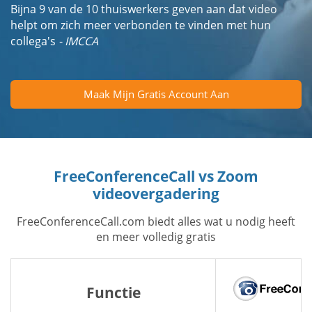
Bijna 9 van de 10 thuiswerkers geven aan dat video
helpt om zich meer verbonden te vinden met hun
collega's
- IMCCA
Maak Mijn Gratis Account Aan
FreeConferenceCall vs Zoom
videovergadering
FreeConferenceCall.com biedt alles wat u nodig heeft
en meer volledig gratis
Functie