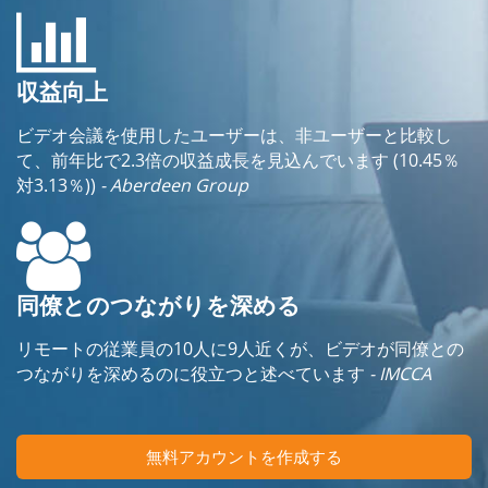
収益向上
ビデオ会議を使用したユーザーは、非ユーザーと比較し
て、前年比で2.3倍の収益成長を見込んでいます (10.45％
対3.13％))
- Aberdeen Group
同僚とのつながりを深める
リモートの従業員の10人に9人近くが、ビデオが同僚との
つながりを深めるのに役立つと述べています
- IMCCA
無料アカウントを作成する