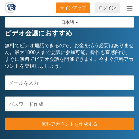
サインアップ
ログイン
ナ
ビ
日本語
ゲ
ー
ビデオ会議におすすめ
シ
ョ
無料でビデオ通話できるので、お金を払う必要はありませ
ン
ん。最大1000人まで会議に参加可能。操作も直感的で、
すぐに無料でビデオ会議を開催できます。今すぐ無料アカ
の
ウントを登録しましょう。
開
閉
無料アカウントを作成する