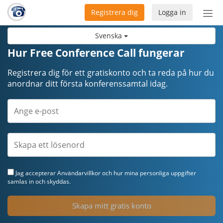
Registrera dig
Logga in
Öpp
men
Svenska
Hur Free Conference Call fungerar
Registrera dig för ett gratiskonto och ta reda på hur du
anordnar ditt första konferenssamtal idag.
Jag accepterar
Användarvillkor
och hur mina personliga uppgifter
samlas in och skyddas.
Skapa mitt gratis konto