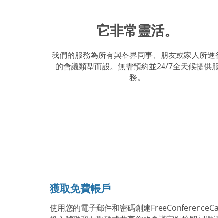
它非常靈活。
我們的服務為所有與各界同事、朋友或家人所進
的會議類型而設。無需預約並24/7全天候提供
務。
獲取免費帳戶
使用您的電子郵件和密碼創建FreeConferenceC