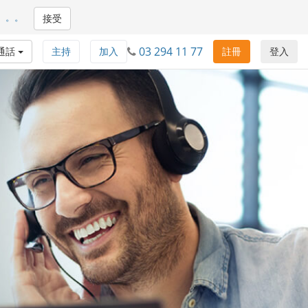
。。。
接受
03 294 11 77
通話
主持
加入
註冊
登入