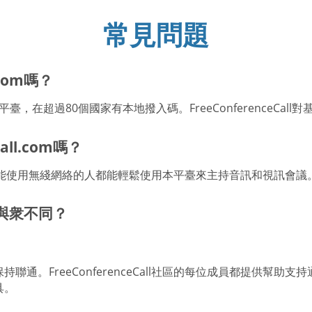
常見問題
.com嗎？
用的會議平臺，在超過80個國家有本地撥入碼。FreeConference
all.com嗎？
何有座機或能使用無綫網絡的人都能輕鬆使用本平臺來主持音訊和視訊會議
om與衆不同？
通。FreeConferenceCall社區的每位成員都提供幫
具。