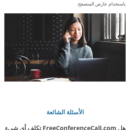
باستخدام عارض المتصفح.
الأسئلة الشائعة
هل FreeConferenceCall.com تكلف أي شىء