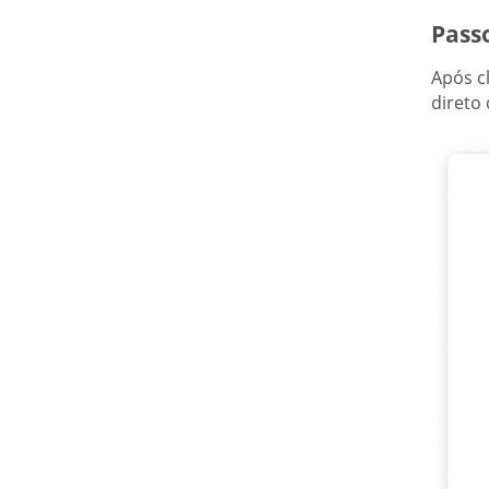
Pass
Após c
direto 