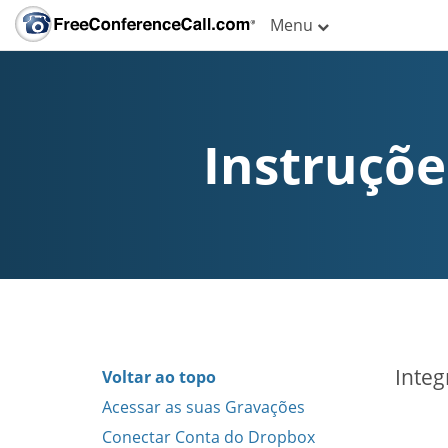
Menu
Instruçõe
Integ
Voltar ao topo
Acessar as suas Gravações
Conectar Conta do Dropbox