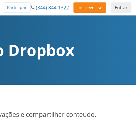
(844) 844-1322
Participar
Inscrever-se
Entrar
ao Dropbox
vações e compartilhar conteúdo.