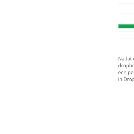
Nadat u
dropbo
een po
in Dro