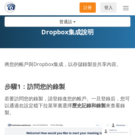
註冊
登入
切
換
普通話
導
航
Dropbox集成說明
將您的帳戶與Dropbox集成，以存儲錄製並共享內容。
步驟1：訪問您的錄製
若要訪問您的錄製，請登錄進您的帳戶。一旦登錄后，您可
以通過在設定檔下拉菜單裏選擇
歷史記錄和錄製
來查看錄
製。